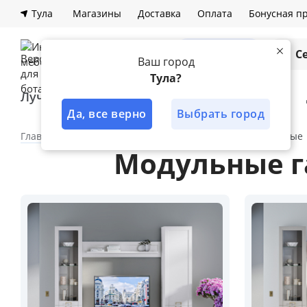
Тула
Магазины
Доставка
Оплата
Бонусная п
Каталог
С
Ваш город
Тула?
Лучшее решение
Кухни
Шкафы
Да, все верно
Выбрать город
Главная
Каталог
Гостиная
Модульные гостиные
Модульные г