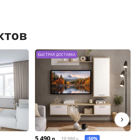
ктов
БЫСТРАЯ ДОСТАВКА
›
5 490
р
10 980
-50%
р