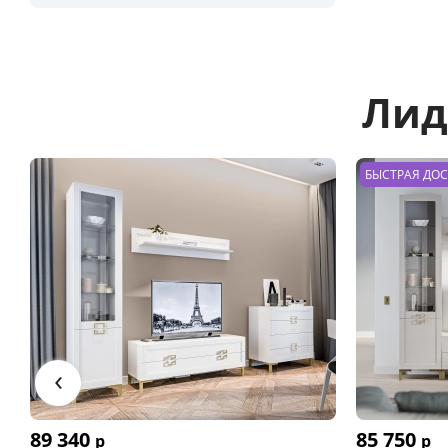
Лид
БЫСТРАЯ ДО
‹
89 340
85 750
р
р