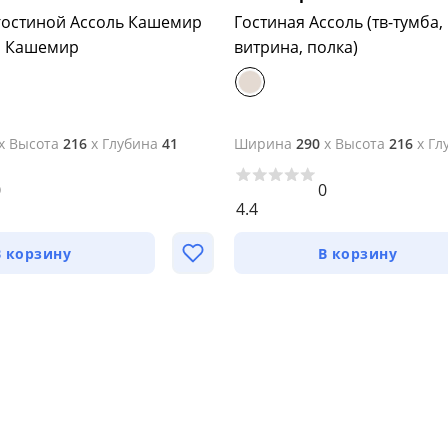
гостиной Ассоль Кашемир
Гостиная Ассоль (тв-тумба,
 Кашемир
витрина, полка)
x
Высота
216
x
Глубина
41
Ширина
290
x
Высота
216
x
Гл
0
0
4.4
В корзину
В корзину