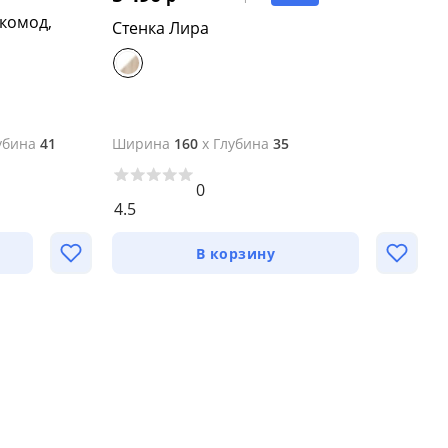
 комод,
Стенка Лира
С
убина
41
Ширина
160
x
Глубина
35
Ш
0
4.5
4
В корзину