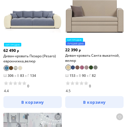
ХИТ ПРОДАЖ
ЛУЧШАЯ ЦЕНА
ХИТ ПРОДАЖ
22 390
62 490
р
р
Диван-кровать Санта выкатной,
Диван-кровать Пезаро (Pesaro)
велюр
еврокнижка,велюр
Ш
306
x
В
83
x
Г
134
Ш
153
x
В
90
x
Г
82
0
0
4.4
4.5
В корзину
В корзину