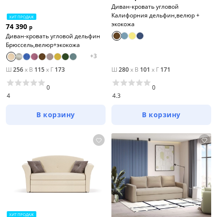
Диван-кровать угловой
Калифорния дельфин,велюр +
ХИТ ПРОДАЖ
экокожа
74 390
р
Диван-кровать угловой дельфин
Брюссель,велюр+экокожа
+
3
Ш
256
x
В
115
x
Г
173
Ш
280
x
В
101
x
Г
171
0
0
4
4.3
В корзину
В корзину
ХИТ ПРОДАЖ