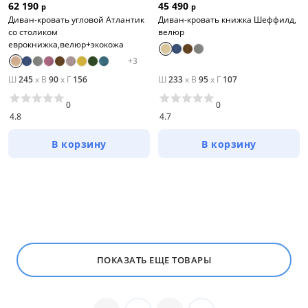
62 190
45 490
Белый
р
р
Диван-кровать угловой Атлантик
Диван-кровать книжка Шеффилд,
Бежевый
со столиком
велюр
еврокнижка,велюр+экокожа
Черный
+
3
Зеленый
Ш
245
x
В
90
x
Г
156
Ш
233
x
В
95
x
Г
107
Голубой
0
0
4.8
4.7
Красный
В корзину
В корзину
Синий
Серый
Все варианты
Размер
Ширина, см
ПОКАЗАТЬ ЕЩЕ ТОВАРЫ
от
до