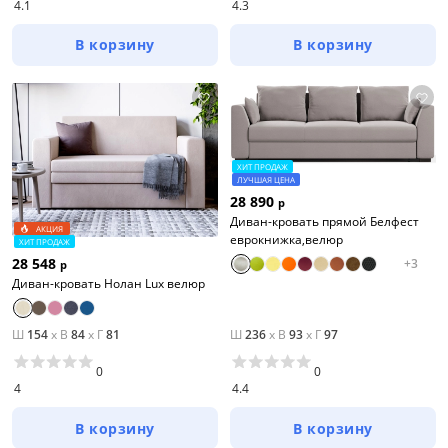
4.1
4.3
В корзину
В корзину
ХИТ ПРОДАЖ
ЛУЧШАЯ ЦЕНА
28 890
р
Диван-кровать прямой Белфест
АКЦИЯ
еврокнижка,велюр
ХИТ ПРОДАЖ
28 548
+
3
р
Диван-кровать Нолан Lux велюр
Ш
154
x
В
84
x
Г
81
Ш
236
x
В
93
x
Г
97
0
0
4
4.4
В корзину
В корзину