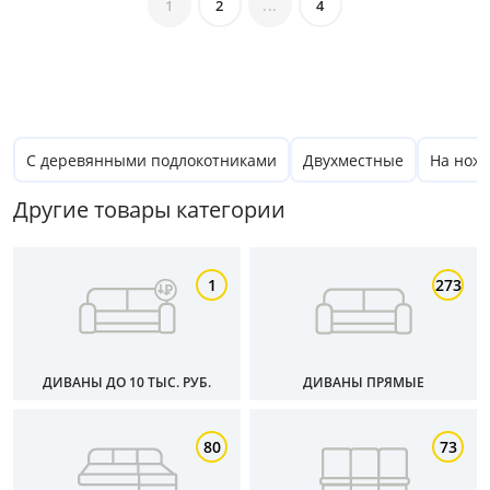
1
2
...
4
Глубина, см
от
до
С деревянными подлокотниками
Двухместные
На нож
Другие товары категории
Высота, см
от
до
1
273
Тип
ДИВАНЫ ДО 10 ТЫС. РУБ.
ДИВАНЫ ПРЯМЫЕ
Материал обивки
80
73
Раскладной