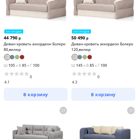
ХИТ ПРОДАЖ
ХИТ ПРОДАЖ
44 790
50 490
р
р
Диван-кровать аккордеон Болеро
Диван-кровать аккордеон Болеро
80,велюр
120,велюр
Ш
105
x
В
85
x
Г
100
Ш
145
x
В
85
x
Г
100
0
0
4.1
4.3
В корзину
В корзину