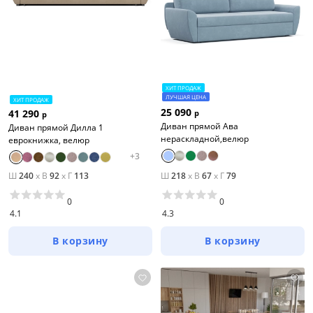
ХИТ ПРОДАЖ
ЛУЧШАЯ ЦЕНА
ХИТ ПРОДАЖ
25 090
41 290
р
р
Диван прямой Ава
Диван прямой Дилла 1
нераскладной,велюр
еврокнижка, велюр
+
3
Ш
240
x
В
92
x
Г
113
Ш
218
x
В
67
x
Г
79
0
0
4.1
4.3
В корзину
В корзину