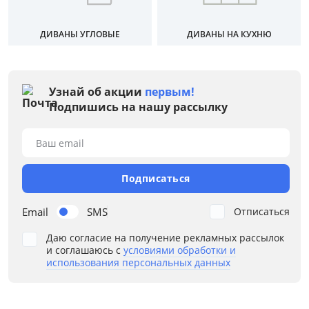
Механизм трансформации
ДИВАНЫ УГЛОВЫЕ
ДИВАНЫ НА КУХНЮ
Жесткость
Каркас
Узнай об акции
первым!
Подпишись на нашу рассылку
Конфигурация
Назначение
Ваш email
Наполнение
Подписаться
Ортопедическое основание
Email
SMS
Отписаться
Даю согласие на получение рекламных рассылок
Подлокотники
и соглашаюсь с
условиями обработки и
использования персональных данных
Расположение угла
Тип спального места