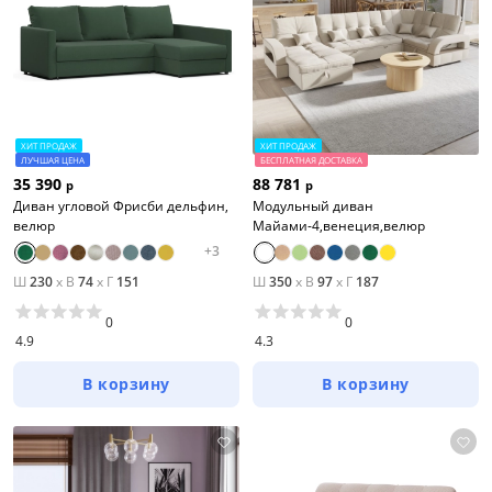
ХИТ ПРОДАЖ
ХИТ ПРОДАЖ
ЛУЧШАЯ ЦЕНА
БЕСПЛАТНАЯ ДОСТАВКА
35 390
88 781
р
р
Диван угловой Фрисби дельфин,
Модульный диван
велюр
Майами-4,венеция,велюр
+
3
Ш
230
x
В
74
x
Г
151
Ш
350
x
В
97
x
Г
187
0
0
4.9
4.3
В корзину
В корзину