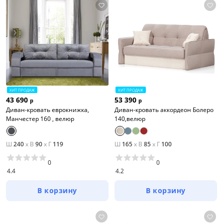
ХИТ ПРОДАЖ
ХИТ ПРОДАЖ
43 690
53 390
р
р
Диван-кровать еврокнижка,
Диван-кровать аккордеон Болеро
Манчестер 160 , велюр
140,велюр
Ш
240
x
В
90
x
Г
119
Ш
165
x
В
85
x
Г
100
0
0
4.4
4.2
В корзину
В корзину