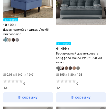
ХИТ ПРОДАЖ
10 100
р
Диван прямой с ящиком Лео 66,
микровелюр
ХИТ ПРОДАЖ
41 499
р
Бескаркасный диван-кровать
Клиффорд Макси 1950*1900 мм
велюр
Ш
0.01
x
В
0.01
x
Г
0.01
Ш
195
x
В
80
x
Г
93
0
0
4.6
4.4
В корзину
В корзину