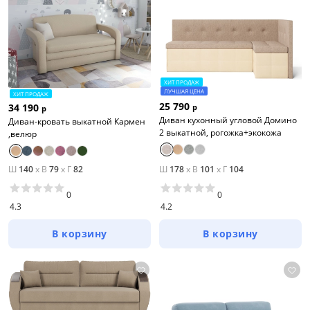
ХИТ ПРОДАЖ
ЛУЧШАЯ ЦЕНА
ХИТ ПРОДАЖ
25 790
34 190
р
р
Диван кухонный угловой Домино
Диван-кровать выкатной Кармен
2 выкатной, рогожка+экокожа
,велюр
Ш
140
x
В
79
x
Г
82
Ш
178
x
В
101
x
Г
104
0
0
4.3
4.2
В корзину
В корзину