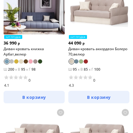
ХИТ ПРОДАЖ
ХИТ ПРОДАЖ
36 990
44 090
р
р
Диван-кровать книжка
Диван-кровать аккордеон Болеро
Арбат,велюр
70,велюр
Ш
200
x
В
95
x
Г
98
Ш
95
x
В
85
x
Г
100
0
0
4.1
4.3
В корзину
В корзину