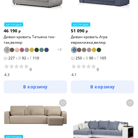
ХИТ ПРОДАЖ
ХИТ ПРОДАЖ
46 190
51 090
р
р
Диван-кровать Татьяна тик-
Диван-кровать Агра
так,велюр
еврокнижка,велюр
+
3
Ш
227
x
В
92
x
Г
110
Ш
250
x
В
90
x
Г
105
0
0
4.3
4.1
В корзину
В корзину
ХИТ ПРОДАЖ