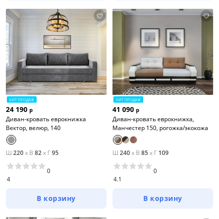
ХИТ ПРОДАЖ
ХИТ ПРОДАЖ
24 190
41 090
р
р
Диван-кровать еврокнижка
Диван-кровать еврокнижка,
Вектор, велюр, 140
Манчестер 150, рогожка/экокожа
Ш
220
x
В
82
x
Г
95
Ш
240
x
В
85
x
Г
109
0
0
4
4.1
В корзину
В корзину