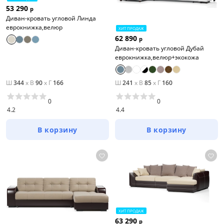
53 290
р
Диван-кровать угловой Линда
еврокнижка,велюр
ХИТ ПРОДАЖ
62 890
р
Диван-кровать угловой Дубай
еврокнижка,велюр+экокожа
Ш
344
x
В
90
x
Г
166
Ш
241
x
В
85
x
Г
160
0
0
4.2
4.4
В корзину
В корзину
ХИТ ПРОДАЖ
63 290
р