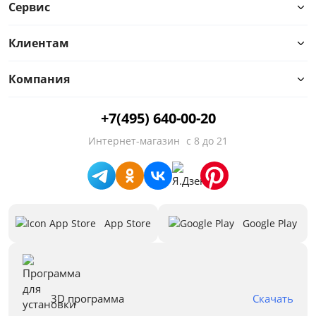
Сервис
Количество посадочных мест
Клиентам
Высокие ножки
Компания
Декоративные подушки
+7(495) 640-00-20
Столик
Интернет-магазин
с 8 до 21
Ящик для белья
Высота сиденья от пола, см
App Store
Google Play
Глубина сиденья, см
Длина спального места, см
Предложения
3D программа
Скачать