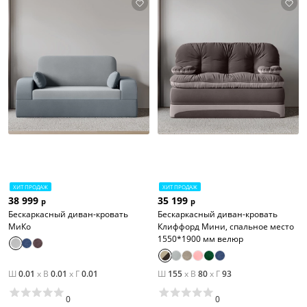
ХИТ ПРОДАЖ
ХИТ ПРОДАЖ
38 999
35 199
р
р
Бескаркасный диван-кровать
Бескаркасный диван-кровать
МиКо
Клиффорд Мини, спальное место
1550*1900 мм велюр
Ш
0.01
x
В
0.01
x
Г
0.01
Ш
155
x
В
80
x
Г
93
0
0