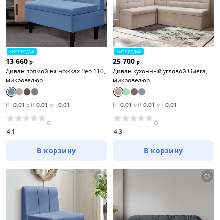
ХИТ ПРОДАЖ
ХИТ ПРОДАЖ
13 660
25 700
р
р
Диван прямой на ножках Лео 110,
Диван кухонный угловой Омега,
микровелюр
микровелюр
Ш
0.01
x
В
0.01
x
Г
0.01
Ш
0.01
x
В
0.01
x
Г
0.01
0
0
4.1
4.3
В корзину
В корзину