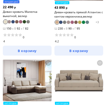
ЛУЧШАЯ ЦЕНА
ХИТ ПРОДАЖ
22 490
43 890
р
р
Диван-кровать Малютка
Диван-кровать прямой Атлантик с
выкатной, велюр
кантом еврокнижка,велюр
+
3
Ш
150
x
В
92
x
Г
82
Ш
230
x
В
90
x
Г
95
0
0
4
4.2
В корзину
В корзину
Цена
от
до
Цвет
ХИТ ПРОДАЖ
ХИТ ПРОДАЖ