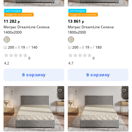
ХИТ ПРОДАЖ
ХИТ ПРОДАЖ
ПОДАРОК ЗА ПОКУПКУ
ПОДАРОК ЗА ПОКУПКУ
11 282
13 861
р
р
Матрас DreamLine Селена
Матрас DreamLine Селена
1400x2000
1800x2000
Ш
200
x
В
19
x
Г
140
Ш
200
x
В
19
x
Г
180
0
0
4.2
4.7
В корзину
В корзину