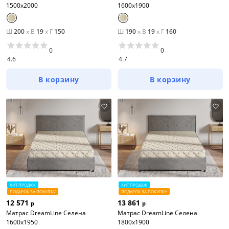
1500x2000
1600x1900
Ш
200
x
В
19
x
Г
150
Ш
190
x
В
19
x
Г
160
0
0
4.6
4.7
В корзину
В корзину
ХИТ ПРОДАЖ
ХИТ ПРОДАЖ
ПОДАРОК ЗА ПОКУПКУ
ПОДАРОК ЗА ПОКУПКУ
12 571
13 861
р
р
Матрас DreamLine Селена
Матрас DreamLine Селена
1600x1950
1800x1900