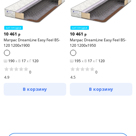
ХИТ ПРОДАЖ
ХИТ ПРОДАЖ
10 461
10 461
р
р
Матрас DreamLine Easy Feel BS-
Матрас DreamLine Easy Feel BS-
120 1200x1900
120 1200x1950
Ш
190
x
В
17
x
Г
120
Ш
195
x
В
17
x
Г
120
0
0
4.9
4.5
В корзину
В корзину