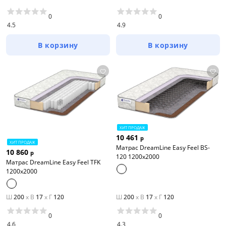
0
0
4.5
4.9
В корзину
В корзину
ХИТ ПРОДАЖ
10 461
р
ХИТ ПРОДАЖ
Матрас DreamLine Easy Feel BS-
10 860
р
120 1200x2000
Матрас DreamLine Easy Feel TFK
1200x2000
Ш
200
x
В
17
x
Г
120
Ш
200
x
В
17
x
Г
120
0
0
4.6
4.3