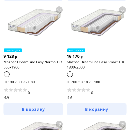
ХИТ ПРОДАЖ
ХИТ ПРОДАЖ
9 128
16 170
р
р
Матрас DreamLine Easy Norma TFK
Матрас DreamLine Easy Smart TFK
800x1900
1800x2000
Ш
190
x
В
19
x
Г
80
Ш
200
x
В
18
x
Г
180
0
0
4.9
4.6
В корзину
В корзину