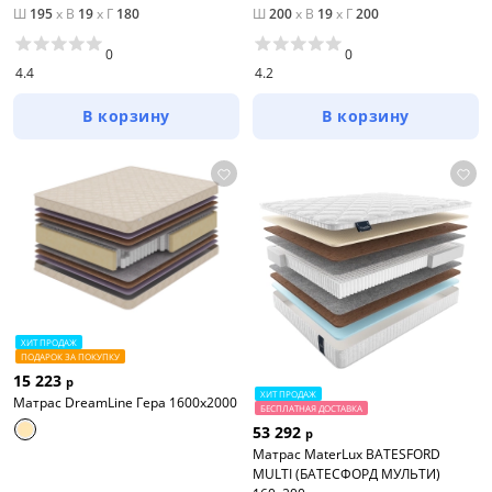
Ш
195
x
В
19
x
Г
180
Ш
200
x
В
19
x
Г
200
0
0
4.4
4.2
В корзину
В корзину
ХИТ ПРОДАЖ
ПОДАРОК ЗА ПОКУПКУ
15 223
р
ХИТ ПРОДАЖ
Матрас DreamLine Гера 1600x2000
БЕСПЛАТНАЯ ДОСТАВКА
53 292
р
Матрас MaterLux BATESFORD
MULTI (БАТЕСФОРД МУЛЬТИ)