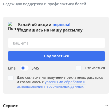
надежную поддержку и профилактику болей.
Дополнительные свойства
Материал чехла
Узнай об акции
первым!
Подпишись на нашу рассылку
Пружин на кв.м
Ваш email
Пружин на спальное место
Подписаться
Разная жесткость
Email
SMS
Отписаться
В составе кокос
Даю согласие на получение рекламных рассылок
В составе латекс
и соглашаюсь с
условиями обработки и
использования персональных данных
В составе ППУ
В составе холлофабер/ струтто
Сервис