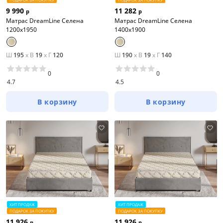
9 990
11 282
р
р
Матрас DreamLine Селена
Матрас DreamLine Селена
1200x1950
1400x1900
Ш
195
x
В
19
x
Г
120
Ш
190
x
В
19
x
Г
140
0
0
4.7
4.5
В корзину
В корзину
ХИТ ПРОДАЖ
ХИТ ПРОДАЖ
ПОДАРОК ЗА ПОКУПКУ
ПОДАРОК ЗА ПОКУПКУ
11 926
11 926
р
р