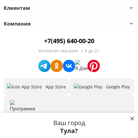
Двуспальные
Клиентам
Односпальные
Компания
Память формы
+7(495) 640-00-20
С ортопедическим эффектом
Интернет-магазин
с 8 до 21
Гарантия
Полутороспальные
App Store
Google Play
Предложения
Бренд
3D программа
Скачать
Ваш город
Тула?
Пользуясь сайтом stolplit.ru, Вы подтверждаете использование cookie-