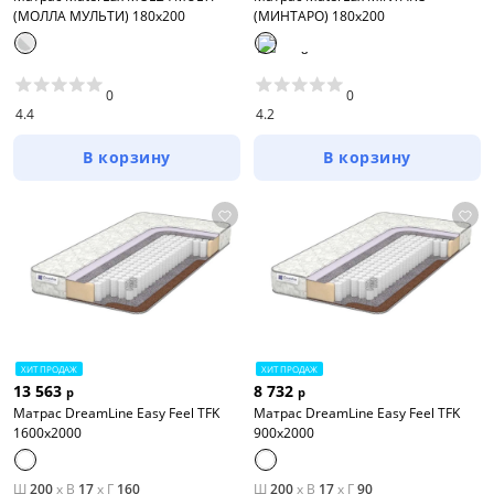
(МОЛЛА МУЛЬТИ) 180x200
(МИНТАРО) 180x200
0
0
4.4
4.2
В корзину
В корзину
ХИТ ПРОДАЖ
ХИТ ПРОДАЖ
13 563
8 732
р
р
Матрас DreamLine Easy Feel TFK
Матрас DreamLine Easy Feel TFK
1600x2000
900x2000
Ш
200
x
В
17
x
Г
160
Ш
200
x
В
17
x
Г
90