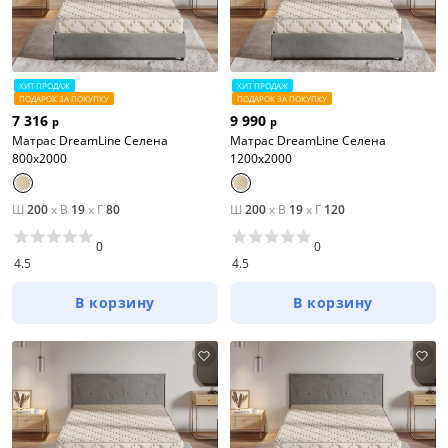
ХИТ ПРОДАЖ
ХИТ ПРОДАЖ
ПОДАРОК ЗА ПОКУПКУ
ПОДАРОК ЗА ПОКУПКУ
7 316
9 990
р
р
Матрас DreamLine Селена
Матрас DreamLine Селена
800x2000
1200x2000
Ш
200
x
В
19
x
Г
80
Ш
200
x
В
19
x
Г
120
0
0
4.5
4.5
В корзину
В корзину