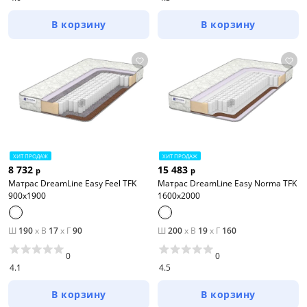
В корзину
В корзину
ХИТ ПРОДАЖ
ХИТ ПРОДАЖ
8 732
15 483
р
р
Матрас DreamLine Easy Feel TFK
Матрас DreamLine Easy Norma TFK
900x1900
1600x2000
Ш
190
x
В
17
x
Г
90
Ш
200
x
В
19
x
Г
160
0
0
4.1
4.5
В корзину
В корзину