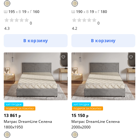
Ш
195
x
В
19
x
Г
160
Ш
190
x
В
19
x
Г
180
0
0
4.3
4.2
В корзину
В корзину
ХИТ ПРОДАЖ
ХИТ ПРОДАЖ
ПОДАРОК ЗА ПОКУПКУ
ПОДАРОК ЗА ПОКУПКУ
13 861
15 150
р
р
Матрас DreamLine Селена
Матрас DreamLine Селена
1800x1950
2000x2000