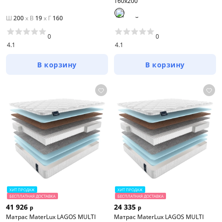
160x200
Ш
200
x
В
19
x
Г
160
0
0
4.1
4.1
В корзину
В корзину
ХИТ ПРОДАЖ
ХИТ ПРОДАЖ
БЕСПЛАТНАЯ ДОСТАВКА
БЕСПЛАТНАЯ ДОСТАВКА
41 926
24 335
р
р
Матрас MaterLux LAGOS MULTI
Матрас MaterLux LAGOS MULTI