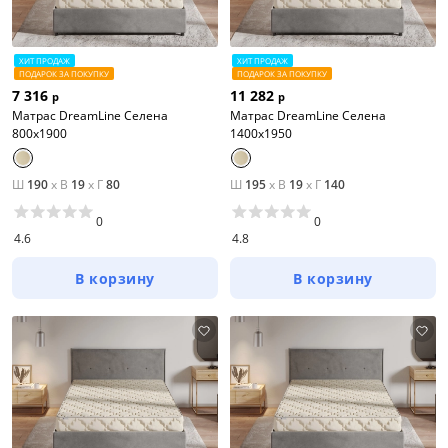
ХИТ ПРОДАЖ
ХИТ ПРОДАЖ
ПОДАРОК ЗА ПОКУПКУ
ПОДАРОК ЗА ПОКУПКУ
7 316
11 282
р
р
Матрас DreamLine Селена
Матрас DreamLine Селена
800x1900
1400x1950
Ш
190
x
В
19
x
Г
80
Ш
195
x
В
19
x
Г
140
0
0
4.6
4.8
В корзину
В корзину