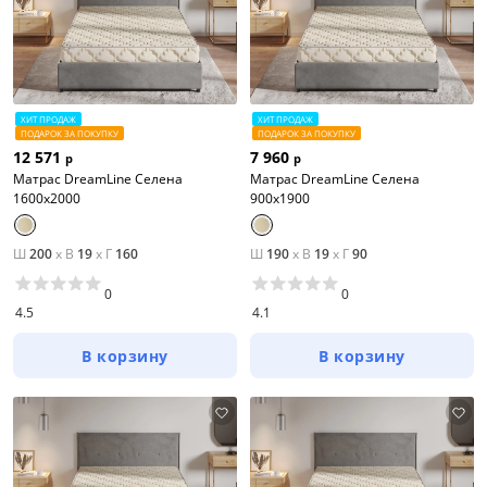
ХИТ ПРОДАЖ
ХИТ ПРОДАЖ
ПОДАРОК ЗА ПОКУПКУ
ПОДАРОК ЗА ПОКУПКУ
12 571
7 960
р
р
Матрас DreamLine Селена
Матрас DreamLine Селена
1600x2000
900x1900
Ш
200
x
В
19
x
Г
160
Ш
190
x
В
19
x
Г
90
0
0
4.5
4.1
В корзину
В корзину