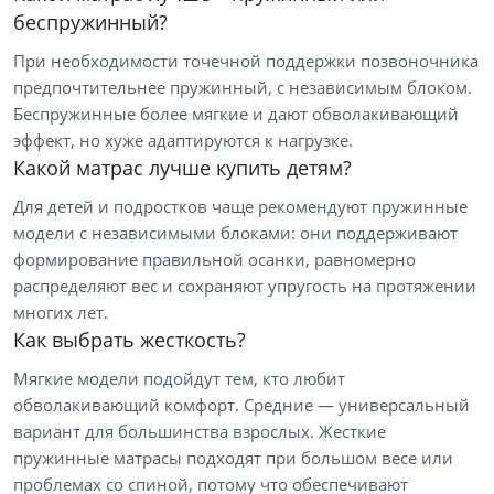
беспружинный?
При необходимости точечной поддержки позвоночника
предпочтительнее пружинный, с независимым блоком.
Беспружинные более мягкие и дают обволакивающий
Цена
эффект, но хуже адаптируются к нагрузке.
Какой матрас лучше купить детям?
от
до
Для детей и подростков чаще рекомендуют пружинные
модели с независимыми блоками: они поддерживают
формирование правильной осанки, равномерно
Размер
распределяют вес и сохраняют упругость на протяжении
многих лет.
Жесткость первой стороны
Как выбрать жесткость?
Мягкие модели подойдут тем, кто любит
Жесткость второй стороны
обволакивающий комфорт. Средние — универсальный
вариант для большинства взрослых. Жесткие
Высота матраса, см
пружинные матрасы подходят при большом весе или
проблемах со спиной, потому что обеспечивают
Нагрузка на спальное место, кг