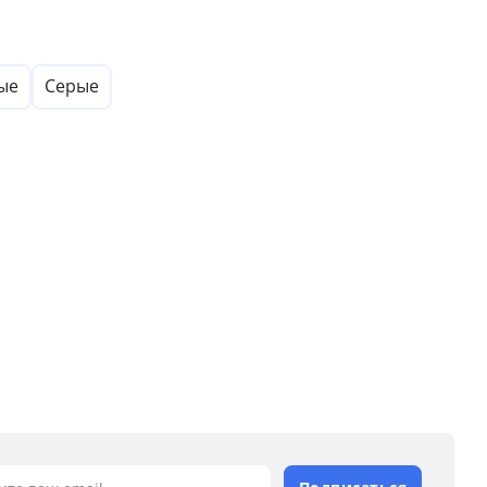
ые
Серые