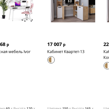
168
17 007
22
р
р
ная мебель Ivor
Кабинет Квартет-13
Ка
Ко
ина
60
x
Высота
120
x
Ширина
150
x
Высота
165
x
Ши