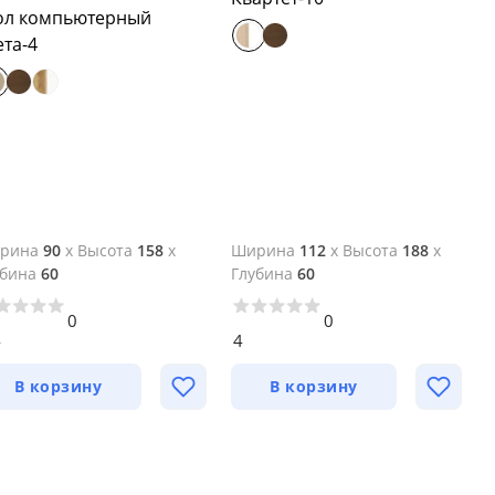
ол компьютерный
ета-4
рина
90
x
Высота
158
x
Ширина
112
x
Высота
188
x
убина
60
Глубина
60
0
0
4
4
В корзину
В корзину