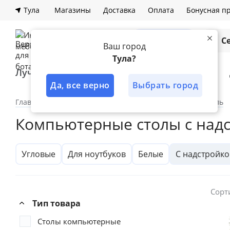
Тула
Магазины
Доставка
Оплата
Бонусная п
Каталог
С
Ваш город
Тула?
Лучшее решение
Кухни
Шкафы
Да, все верно
Выбрать город
Главная
Каталог
По комнатам
Офисная мебель
Компьютерные столы с над
Угловые
Для ноутбуков
Белые
С надстройк
Сорт
Тип товара
Столы компьютерные