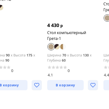
Ст
Гр
4 430
р
Стол компьютерный
Грета-1
ина
90
x
Высота
175
x
Ширина
70
x
Высота
130
x
Ши
ина
90
Глубина
60
Гл
0
0
4.1
4.
В корзину
В корзину