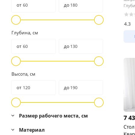
от
до
Глуб
4.3
Глубина, см
от
до
Высота, см
от
до
Размер рабочего места, см
7 4
Стол
Материал
Квар