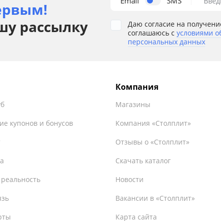
Email
SMS
Введ
ервым!
шу рассылку
Даю согласие на получени
соглашаюсь с
условиями о
персональных данных
Компания
уб
Магазины
ие купонов и бонусов
Компания «Столплит»
т
Отзывы о «Столплит»
а
Скачать каталог
 реальность
Новости
язь
Вакансии в «Столплит»
рты
Карта сайта