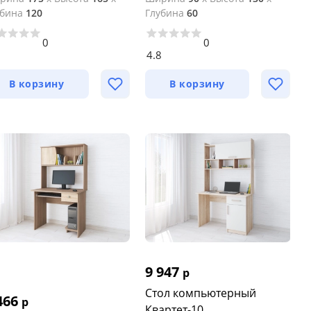
убина
120
Глубина
60
0
0
3
4.8
В корзину
В корзину
9 947
р
Стол компьютерный
466
р
Квартет-10