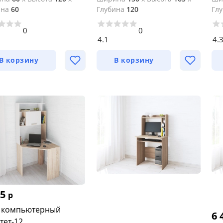
ина
60
Глубина
120
Гл
0
0
4.1
4.
В корзину
В корзину
35
р
 компьютерный
6 
тет-12