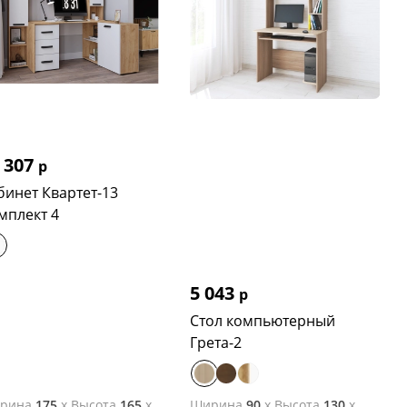
 307
р
бинет Квартет-13
мплект 4
5 043
р
Стол компьютерный
Грета-2
рина
175
x
Высота
165
x
Ширина
90
x
Высота
130
x