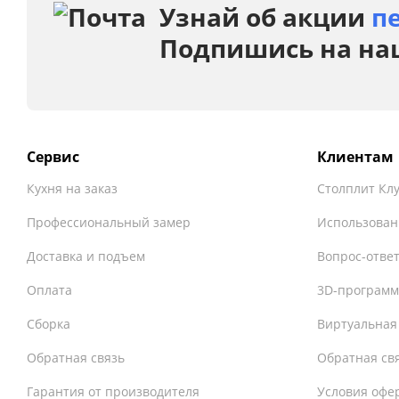
Узнай об акции
п
Подпишись на на
Сервис
Клиентам
Кухня на заказ
Столплит Кл
Профессиональный замер
Использован
Доставка и подъем
Вопрос-отве
Оплата
3D-программ
Сборка
Виртуальная
Обратная связь
Обратная св
Гарантия от производителя
Условия офе