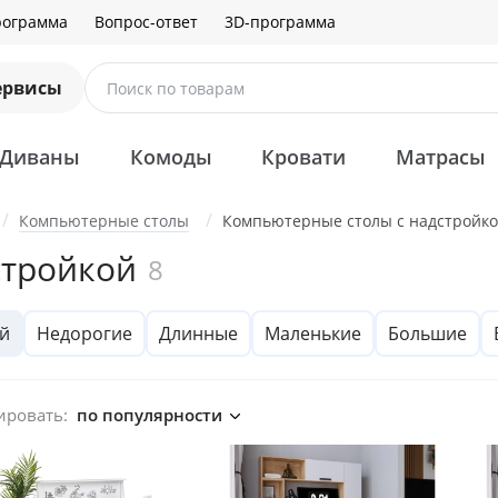
рограмма
Вопрос-ответ
3D-программа
ервисы
Поиск по товарам
Диваны
Комоды
Кровати
Матрасы
Компьютерные столы
Компьютерные столы с надстройк
стройкой
8
ой
Недорогие
Длинные
Маленькие
Большие
ировать:
по популярности