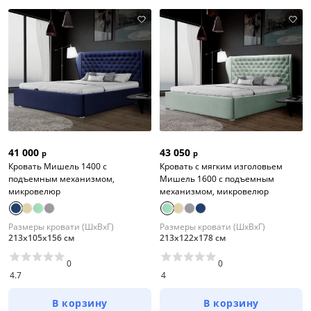
41 000
43 050
р
р
Кровать Мишель 1400 с
Кровать с мягким изголовьем
подъемным механизмом,
Мишель 1600 с подъемным
микровелюр
механизмом, микровелюр
Размеры кровати (ШхВхГ)
Размеры кровати (ШхВхГ)
213х105х156 см
213х122х178 см
0
0
4.7
4
В корзину
В корзину