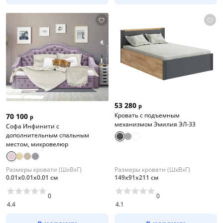
53 280
р
Кровать с подъемным
70 100
р
механизмом Эмилия ЭЛ-33
Софа Инфинити с
дополнительным спальным
местом, микровелюр
Размеры кровати (ШхВхГ)
Размеры кровати (ШхВхГ)
0.01х0.01х0.01 см
149х91х211 см
0
0
4.4
4.1