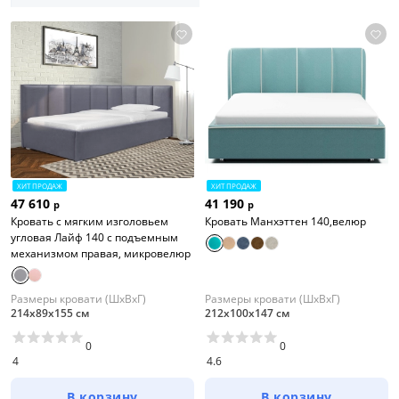
ХИТ ПРОДАЖ
ХИТ ПРОДАЖ
47 610
41 190
р
р
Кровать с мягким изголовьем
Кровать Манхэттен 140,велюр
угловая Лайф 140 с подъемным
механизмом правая, микровелюр
Размеры кровати (ШхВхГ)
Размеры кровати (ШхВхГ)
214х89х155 см
212х100х147 см
0
0
4
4.6
В корзину
В корзину