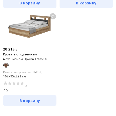
В корзину
В корзину
Цена
от
до
Цвет
20 215
р
Белый
Кровать с подъемным
механизмом Прима 160х200
Бежевый
Зеленый
Размеры кровати (ШхВхГ)
167х95х221 см
Голубой
0
Синий
4.5
Серый
В корзину
Розовый
Коричневый