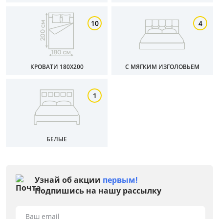
10
4
Материал
Тип
КРОВАТИ 180Х200
С МЯГКИМ ИЗГОЛОВЬЕМ
Особенности
1
Размер спального места, см
Материал обивки
БЕЛЫЕ
Раскладной
Механизм трансформации
Узнай об акции
первым!
Подпишись на нашу рассылку
Жесткость
Ваш email