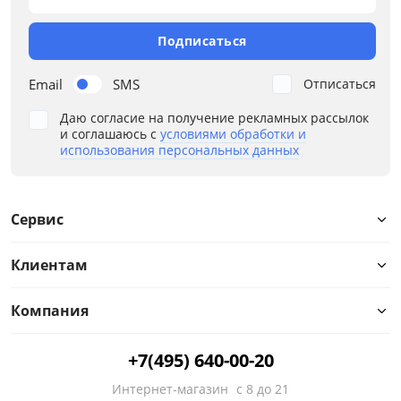
Каркас
Подписаться
Конфигурация
Email
SMS
Отписаться
Назначение
Даю согласие на получение рекламных рассылок
Наполнение
и соглашаюсь с
условиями обработки и
использования персональных данных
Ортопедическое основание
Подлокотники
Сервис
Стиль
Клиентам
Тип спального места
Компания
Высокие ножки
+7(495) 640-00-20
Декоративные подушки
Интернет-магазин
с 8 до 21