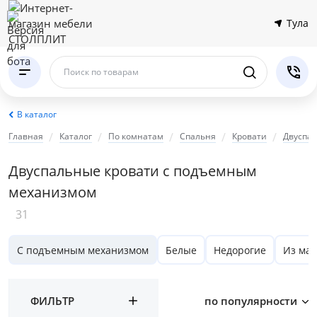
Тула
Поиск по товарам
В каталог
Главная
Каталог
По комнатам
Спальня
Кровати
Двуспа
Двуспальные кровати с подъемным
механизмом
31
С подъемным механизмом
Белые
Недорогие
Из мас
ФИЛЬТР
по популярности