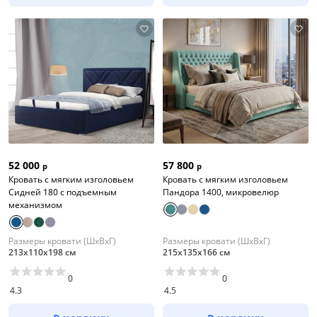
52 000
57 800
р
р
Кровать с мягким изголовьем
Кровать с мягким изголовьем
Сидней 180 с подъемным
Пандора 1400, микровелюр
механизмом
Размеры кровати (ШхВхГ)
Размеры кровати (ШхВхГ)
213х110х198 см
215х135х166 см
0
0
4.3
4.5